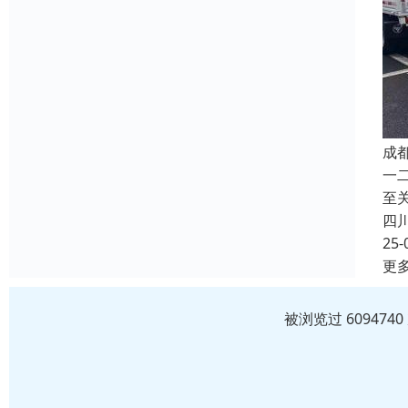
成
一
至
四
25-
更
被浏览过 60947