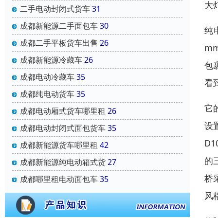
大
二手电动封闭式货车
31
成都新能源二手面包车
30
纯
成都二手平板货车出售
26
m
成都新能源冷藏车
26
包
成都电动冷藏车
35
看
成都纯电动货车
35
它
成都电动厢式货车哪里租
26
设
成都电动封闭式面包货车
35
D
成都新能源货车哪里租
42
的
成都新能源纯电动箱式货
27
桥
成都哪里租电动面包车
35
风