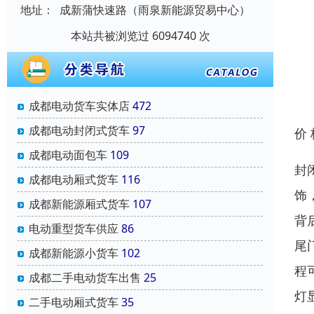
地址：
成新蒲快速路（雨泉新能源贸易中心）
本站共被浏览过 6094740 次
成都电动货车实体店
472
成都电动封闭式货车
97
价
成都电动面包车
109
封
成都电动厢式货车
116
饰
成都新能源厢式货车
107
背
电动重型货车供应
86
尾
成都新能源小货车
102
程
成都二手电动货车出售
25
灯
二手电动厢式货车
35