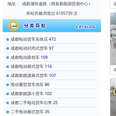
地址：
成新蒲快速路（雨泉新能源贸易中心）
本站共被浏览过 6105739 次
成都电动货车实体店
472
成都电动封闭式货车
97
成都电动面包车
109
成都电动厢式货车
116
成都新能源厢式货车
107
电动重型货车供应
86
成都新能源小货车
102
成都二手电动货车出售
25
二手电动厢式货车
35