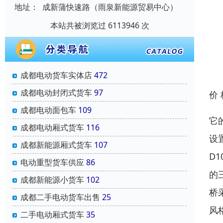
地址：
成新蒲快速路（雨泉新能源贸易中心）
本站共被浏览过 6113946 次
成都电动货车实体店
472
成都电动封闭式货车
97
价
成都电动面包车
109
它
成都电动厢式货车
116
设
成都新能源厢式货车
107
D
电动重型货车供应
86
的
成都新能源小货车
102
桥
成都二手电动货车出售
25
风
二手电动厢式货车
35