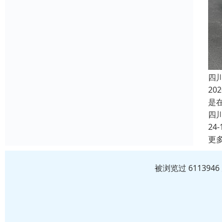
四
2
是
四
24-
更
被浏览过 61139