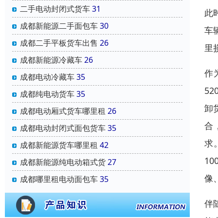
二手电动封闭式货车
31
此
成都新能源二手面包车
30
车
成都二手平板货车出售
26
里
成都新能源冷藏车
26
作
成都电动冷藏车
35
5
成都纯电动货车
35
卸
成都电动厢式货车哪里租
26
合
成都电动封闭式面包货车
35
求
成都新能源货车哪里租
42
1
成都新能源纯电动箱式货
27
像
成都哪里租电动面包车
35
伴