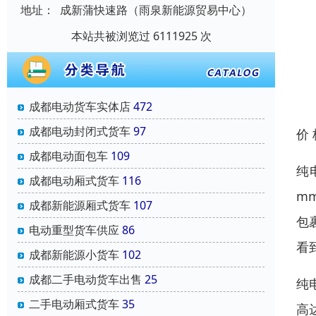
地址：
成新蒲快速路（雨泉新能源贸易中心）
本站共被浏览过 6111925 次
成都电动货车实体店
472
成都电动封闭式货车
97
价
成都电动面包车
109
纯
成都电动厢式货车
116
m
成都新能源厢式货车
107
包
电动重型货车供应
86
看
成都新能源小货车
102
成都二手电动货车出售
25
纯
二手电动厢式货车
35
高