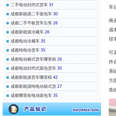
二手电动封闭式货车
31
车
成都新能源二手面包车
30
南
成都二手平板货车出售
26
成
成都新能源冷藏车
26
排
成都电动冷藏车
35
成都纯电动货车
35
可
成都电动厢式货车哪里租
26
件
成都电动封闭式面包货车
35
系
成都新能源货车哪里租
42
方
成都新能源纯电动箱式货
27
造
成都哪里租电动面包车
35