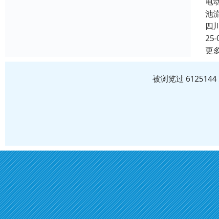
电
池
四
25-
更
被浏览过 61251