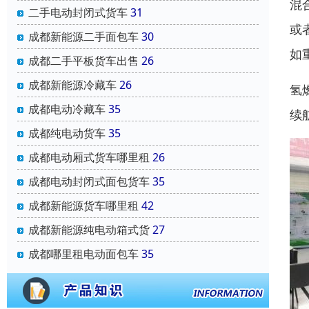
混
二手电动封闭式货车
31
或
成都新能源二手面包车
30
如
成都二手平板货车出售
26
成都新能源冷藏车
26
氢
成都电动冷藏车
35
续
成都纯电动货车
35
成都电动厢式货车哪里租
26
成都电动封闭式面包货车
35
成都新能源货车哪里租
42
成都新能源纯电动箱式货
27
成都哪里租电动面包车
35