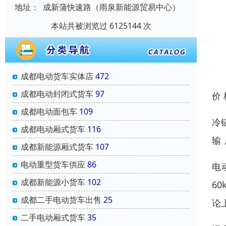
地址：
成新蒲快速路（雨泉新能源贸易中心）
本站共被浏览过 6125144 次
成都电动货车实体店
472
成都电动封闭式货车
97
价
成都电动面包车
109
冷
成都电动厢式货车
116
输
成都新能源厢式货车
107
电动重型货车供应
86
电
成都新能源小货车
102
6
成都二手电动货车出售
25
论
二手电动厢式货车
35