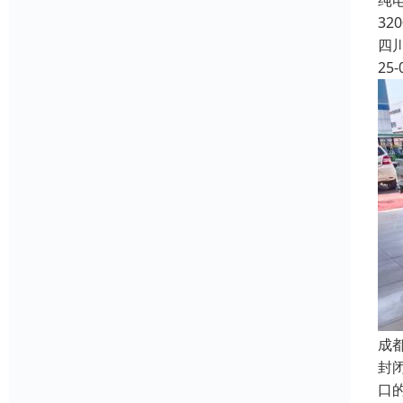
纯电
32
四
25-
成
封
口