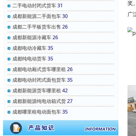
奖
二手电动封闭式货车
31
广
成都新能源二手面包车
30
成都二手平板货车出售
26
成都新能源冷藏车
26
成都电动冷藏车
35
成都纯电动货车
35
成都电动厢式货车哪里租
26
成都电动封闭式面包货车
35
成都新能源货车哪里租
42
成都新能源纯电动箱式货
27
成都哪里租电动面包车
35