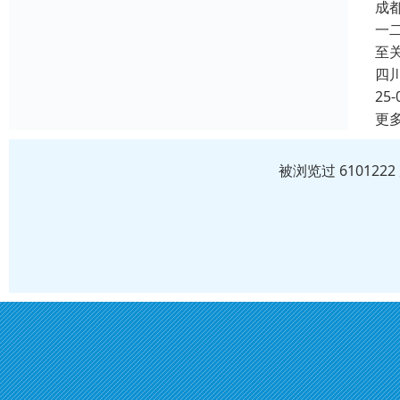
成
一
至
四
25-
更
被浏览过 61012