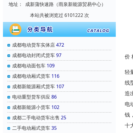
地址：
成新蒲快速路（雨泉新能源贸易中心）
本站共被浏览过 6101222 次
成都电动货车实体店
472
成都电动封闭式货车
97
价
成都电动面包车
109
轻
成都电动厢式货车
116
线
成都新能源厢式货车
107
造
电动重型货车供应
86
电
成都新能源小货车
102
钱
成都二手电动货车出售
25
十
二手电动厢式货车
35