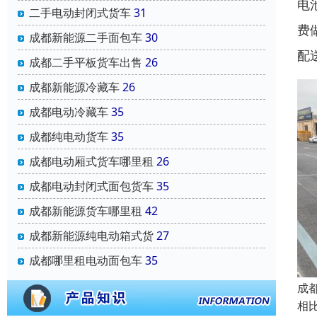
电
二手电动封闭式货车
31
费
成都新能源二手面包车
30
配
成都二手平板货车出售
26
成都新能源冷藏车
26
成都电动冷藏车
35
成都纯电动货车
35
成都电动厢式货车哪里租
26
成都电动封闭式面包货车
35
成都新能源货车哪里租
42
成都新能源纯电动箱式货
27
成都哪里租电动面包车
35
成
相比