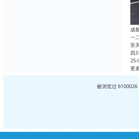
成
一
至
四
25-
更
被浏览过 61000