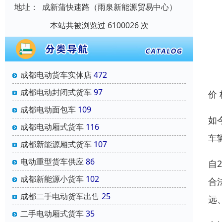
地址：
成新蒲快速路（雨泉新能源贸易中心）
本站共被浏览过 6100026 次
成都电动货车实体店
472
成都电动封闭式货车
97
价
成都电动面包车
109
如
成都电动厢式货车
116
车
成都新能源厢式货车
107
电动重型货车供应
86
自
成都新能源小货车
102
合
成都二手电动货车出售
25
远
二手电动厢式货车
35